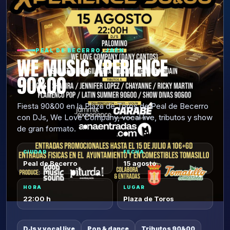
PEAL DE BECERRO, JAÉN
WE MUSIC XPERIENCE
90&00
Fiesta 90&00 en la Plaza de Toros de Peal de Becerro
con DJs, We Love Company, vocal live, tributos y show
de gran formato.
CIUDAD
FECHA
Peal de Becerro
15 agosto
HORA
LUGAR
22:00 h
Plaza de Toros
DJs y vocal live
Pop & dance
Tributos 90&00