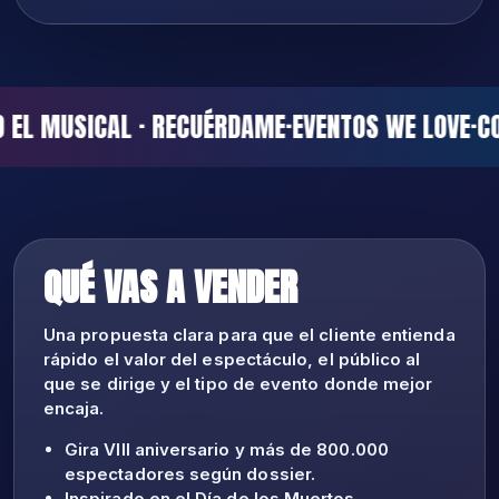
 EL MUSICAL · RECUÉRDAME
·
EVENTOS WE LOVE
·
CO
QUÉ VAS A VENDER
Una propuesta clara para que el cliente entienda
rápido el valor del espectáculo, el público al
que se dirige y el tipo de evento donde mejor
encaja.
Gira VIII aniversario y más de 800.000
espectadores según dossier.
Inspirado en el Día de los Muertos,