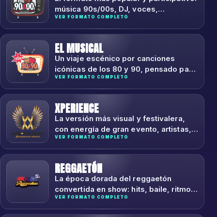
música 90s/00s, DJ, voces,
VER FORMATO COMPLETO
animación, tributos y ambiente de
gran fiesta.
EL MUSICAL
Un viaje escénico por canciones
icónicas de los 80 y 90, pensado para
VER FORMATO COMPLETO
teatros, auditorios y programación
cultural.
XPERIENCE
La versión más visual y festivalera,
con energía de gran evento, artistas,
VER FORMATO COMPLETO
visuales y sonido de alto impacto.
REGGAETÓN
La época dorada del reggaetón
convertida en show: hits, baile, ritmo y
VER FORMATO COMPLETO
conexión directa con el público.