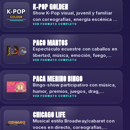
K-POP GOLDEN
Show K-Pop visual, juvenil y familiar
con coreografías, energía escénica y
VER FORMATO COMPLETO
cultura fan.
PACO MARTOS
Espectáculo ecuestre con caballos en
libertad, música, emoción, fuego,
VER FORMATO COMPLETO
efectos y puesta en escena.
PACA MERINO BINGO
Bingo-show participativo con música,
humor, premios, juegos, drag,
VER FORMATO COMPLETO
bailarines y actuaciones en directo.
CHICAGO LIFE
Musical estilo Broadway/cabaret con
voces en directo, coreografías,