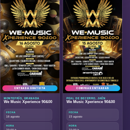
ENTRADA GRATUITA
COMPRAR ENTRADAS
MONTEFRÍO, GRANADA
PEAL DE BECERRO, JAÉN
We Music Xperience 90&00
We Music Xperience 90&00
FECHA
FECHA
16 agosto
15 agosto
HORA
HORA
23:00 h
22:00 h