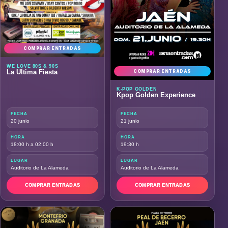
COMPRAR ENTRADAS
WE LOVE 80S & 90S
La Última Fiesta
COMPRAR ENTRADAS
K-POP GOLDEN
Kpop Golden Experience
FECHA
FECHA
20 junio
21 junio
HORA
HORA
18:00 h a 02:00 h
19:30 h
LUGAR
LUGAR
Auditorio de La Alameda
Auditorio de La Alameda
COMPRAR ENTRADAS
COMPRAR ENTRADAS