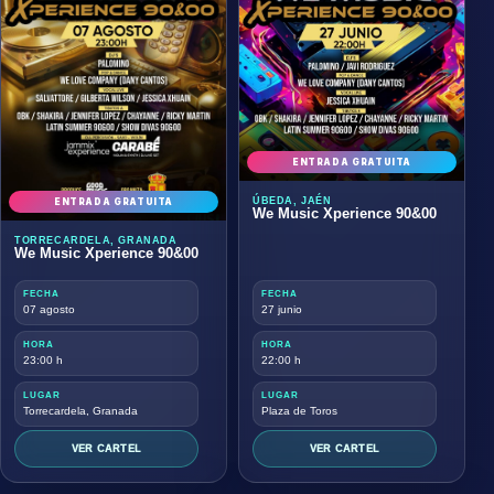
ENTRADA GRATUITA
ÚBEDA, JAÉN
ENTRADA GRATUITA
We Music Xperience 90&00
TORRECARDELA, GRANADA
We Music Xperience 90&00
FECHA
FECHA
07 agosto
27 junio
HORA
HORA
23:00 h
22:00 h
LUGAR
LUGAR
Torrecardela, Granada
Plaza de Toros
VER CARTEL
VER CARTEL