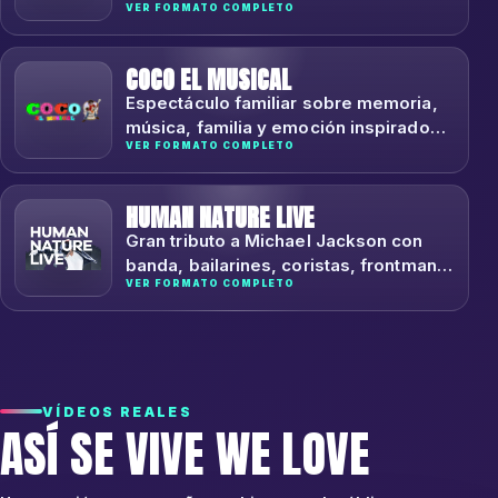
VER FORMATO COMPLETO
humor, amor y puesta en escena
teatral.
COCO EL MUSICAL
Espectáculo familiar sobre memoria,
música, familia y emoción inspirado
VER FORMATO COMPLETO
en el universo del Día de los Muertos.
HUMAN NATURE LIVE
Gran tributo a Michael Jackson con
banda, bailarines, coristas, frontman y
VER FORMATO COMPLETO
producción de alto impacto.
VÍDEOS REALES
ASÍ SE VIVE WE LOVE