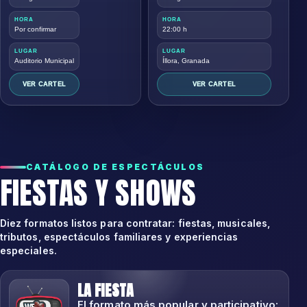
HORA
HORA
Por confirmar
22:00 h
LUGAR
LUGAR
Auditorio Municipal
Íllora, Granada
VER CARTEL
VER CARTEL
CATÁLOGO DE ESPECTÁCULOS
FIESTAS Y SHOWS
Diez formatos listos para contratar: fiestas, musicales,
tributos, espectáculos familiares y experiencias
especiales.
LA FIESTA
El formato más popular y participativo: